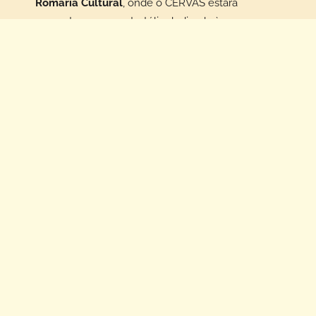
Romaria Cultural
, onde o CERVAS estará
presente para uma tertúlia dedicada às
comemorações do seu 20.º aniversário.
Últimas Publicações
CERVAS: 20 anos de Histórias e Memórias!
2026-07-07
Sem comentários
Ler mais »