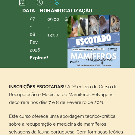
DATA
HORÁRIO
LOCALIZAÇÃO
07
09:00
Gouveia
-
Casa
-
da
08
13:00
Torre
Fev
2026
Expired!
INSCRIÇÕES ESGOTADAS!!
A 2ª edição do Curso de
Recuperação e Medicina de Mamíferos Selvagens
decorrerá nos dias 7 e 8 de Fevereiro de 2026.
Este curso oferece uma abordagem teórico-prática
sobre a recuperação e medicina de mamíferos
selvagens da fauna portuguesa. Com formação teórica